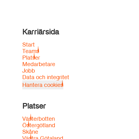
Karriärsida
Start
Teams
Platser
Medarbetare
Jobb
Data och integritet
Hantera cookies
Platser
Västerbotten
Östergötland
Skåne
Västra Götaland