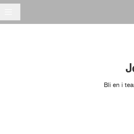
Dela sidan
KARRIÄRMENY
J
Bli en i t