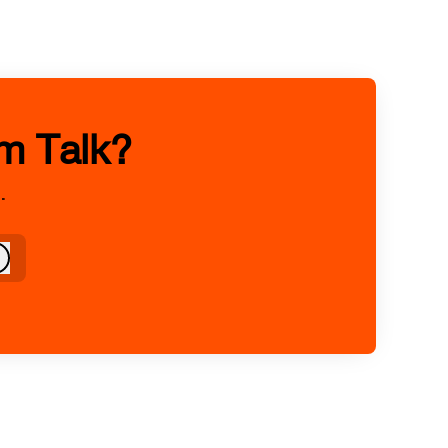
m Talk?
.
Logga in