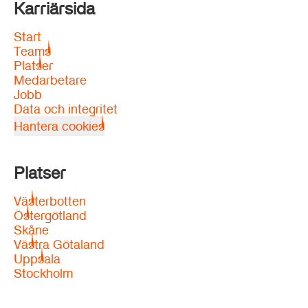
Karriärsida
Start
Teams
Platser
Medarbetare
Jobb
Data och integritet
Hantera cookies
Platser
Västerbotten
Östergötland
Skåne
Västra Götaland
Uppsala
Stockholm