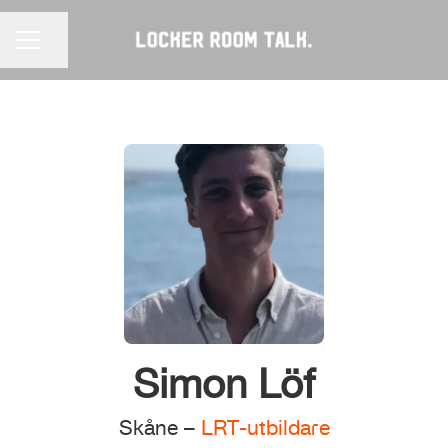
Dela sidan
KARRIÄRMENY
Simon Löf
Skåne –
LRT-utbildare