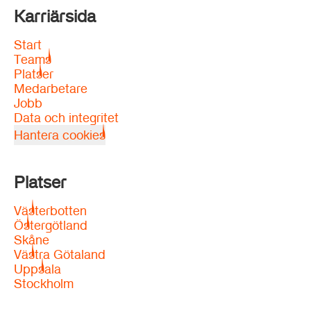
Karriärsida
Start
Teams
Platser
Medarbetare
Jobb
Data och integritet
Hantera cookies
Platser
Västerbotten
Östergötland
Skåne
Västra Götaland
Uppsala
Stockholm